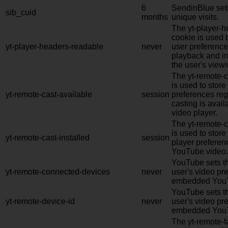
6
SendinBlue sets
sib_cuid
months
unique visits.
The yt-player-
cookie is used 
yt-player-headers-readable
never
user preference
playback and in
the user's view
The yt-remote-c
is used to store
yt-remote-cast-available
session
preferences re
casting is avai
video player.
The yt-remote-c
is used to store
yt-remote-cast-installed
session
player prefere
YouTube video.
YouTube sets th
yt-remote-connected-devices
never
user's video pr
embedded YouT
YouTube sets th
yt-remote-device-id
never
user's video pr
embedded YouT
The yt-remote-f