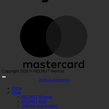
M
Copyright 2026 © HELMUT Wermut
Vertrag widerrufen
Home
Shop
HELMUT Wermut
HELMUT Rum
Sophies Schmankerl