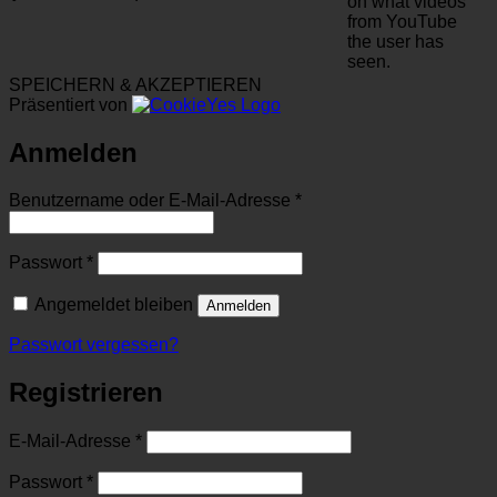
on what videos
from YouTube
the user has
seen.
SPEICHERN & AKZEPTIEREN
Präsentiert von
Anmelden
Erforderlich
Benutzername oder E-Mail-Adresse
*
Erforderlich
Passwort
*
Angemeldet bleiben
Anmelden
Passwort vergessen?
Registrieren
Erforderlich
E-Mail-Adresse
*
Erforderlich
Passwort
*