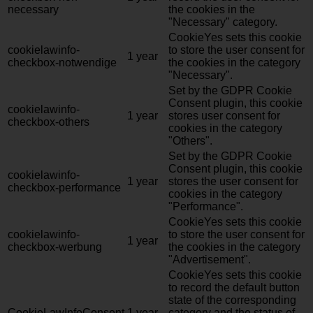
necessary
the cookies in the
"Necessary" category.
CookieYes sets this cookie
cookielawinfo-
to store the user consent for
1 year
checkbox-notwendige
the cookies in the category
"Necessary".
Set by the GDPR Cookie
Consent plugin, this cookie
cookielawinfo-
1 year
stores user consent for
checkbox-others
cookies in the category
"Others".
Set by the GDPR Cookie
Consent plugin, this cookie
cookielawinfo-
1 year
stores the user consent for
checkbox-performance
cookies in the category
"Performance".
CookieYes sets this cookie
cookielawinfo-
to store the user consent for
1 year
checkbox-werbung
the cookies in the category
"Advertisement".
CookieYes sets this cookie
to record the default button
state of the corresponding
CookieLawInfoConsent
1 year
category and the status of