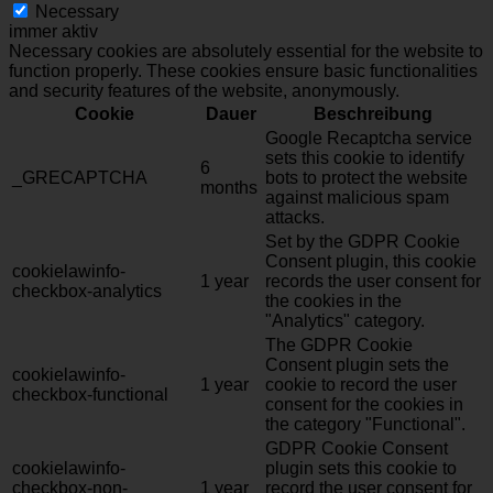
Necessary
immer aktiv
Necessary cookies are absolutely essential for the website to
function properly. These cookies ensure basic functionalities
and security features of the website, anonymously.
Cookie
Dauer
Beschreibung
Google Recaptcha service
sets this cookie to identify
6
_GRECAPTCHA
bots to protect the website
months
against malicious spam
attacks.
Set by the GDPR Cookie
Consent plugin, this cookie
cookielawinfo-
1 year
records the user consent for
checkbox-analytics
the cookies in the
"Analytics" category.
The GDPR Cookie
Consent plugin sets the
cookielawinfo-
1 year
cookie to record the user
checkbox-functional
consent for the cookies in
the category "Functional".
GDPR Cookie Consent
cookielawinfo-
plugin sets this cookie to
checkbox-non-
1 year
record the user consent for