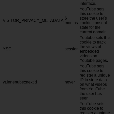
interface.
YouTube sets
this cookie to
6
store the user's
VISITOR_PRIVACY_METADATA
months
cookie consent
state for the
current domain.
Youtube sets this
cookie to track
the views of
YSC
session
embedded
videos on
Youtube pages.
YouTube sets
this cookie to
register a unique
ID to store data
yt.innertube::nextId
never
on what videos
from YouTube
the user has
seen.
YouTube sets
this cookie to
register a unique