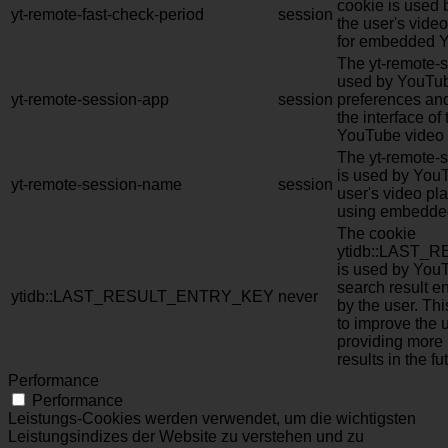
cookie is used 
yt-remote-fast-check-period
session
the user's vide
for embedded Y
The yt-remote-s
used by YouTub
yt-remote-session-app
session
preferences and
the interface o
YouTube video 
The yt-remote-
is used by YouT
yt-remote-session-name
session
user's video pl
using embedde
The cookie
ytidb::LAST
is used by YouT
search result en
ytidb::LAST_RESULT_ENTRY_KEY
never
by the user. Thi
to improve the 
providing more 
results in the fu
Performance
Performance
Leistungs-Cookies werden verwendet, um die wichtigsten
Leistungsindizes der Website zu verstehen und zu