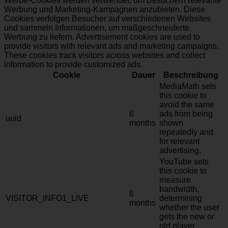
Werbe-Cookies werden verwendet, um Besuchern relevante
Werbung und Marketing-Kampagnen anzubieten. Diese
Cookies verfolgen Besucher auf verschiedenen Websites
und sammeln Informationen, um maßgeschneiderte
Werbung zu liefern. Advertisement cookies are used to
provide visitors with relevant ads and marketing campaigns.
These cookies track visitors across websites and collect
information to provide customized ads.
Cookie
Dauer
Beschreibung
MediaMath sets
this cookie to
avoid the same
6
ads from being
uuid
months
shown
repeatedly and
for relevant
advertising.
YouTube sets
this cookie to
measure
bandwidth,
6
VISITOR_INFO1_LIVE
determining
months
whether the user
gets the new or
old player