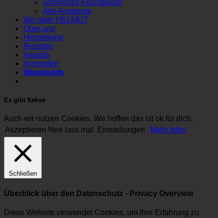
Schmolles Fruchtliköre
Alle Angebote
Wo gibts HELMUT
Über uns
Herstellung
Rezepte
Awards
Anmelden
Warenkorb
Es gibt Kekse
Auch wir nutzen Cookies. Wir hoffen das ist ok für dich.
Akzeptieren
Nee lass mal
Einstellungen
Mehr Infos
Schließen
Überblick über den Datenschutz - Privacy Overview
Diese Website verwendet Cookies, um Ihre Erfahrung zu