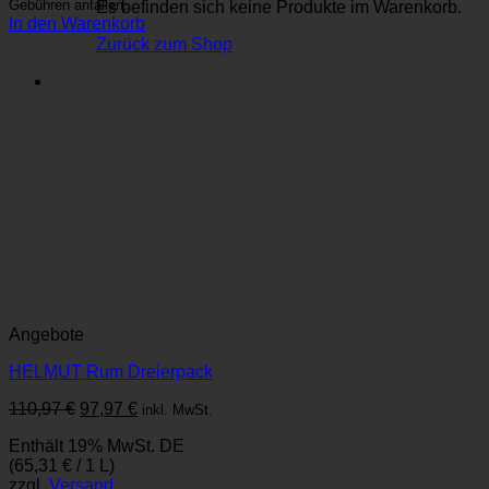
Gebühren anfallen.
Es befinden sich keine Produkte im Warenkorb.
In den Warenkorb
Zurück zum Shop
Angebote
HELMUT Rum Dreierpack
Ursprünglicher
Aktueller
110,97
€
97,97
€
inkl. MwSt.
Preis
Preis
Enthält 19% MwSt. DE
war:
ist:
(
65,31
€
/ 1 L)
110,97 €
97,97 €.
zzgl.
Versand