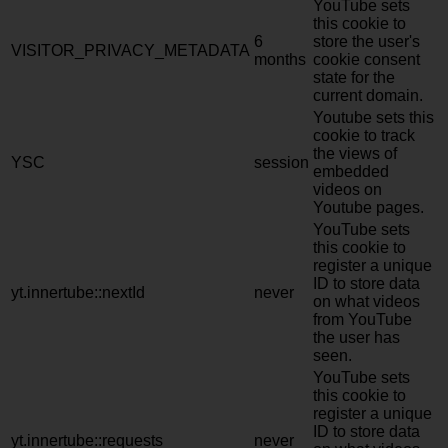
YouTube sets
this cookie to
6
store the user's
VISITOR_PRIVACY_METADATA
months
cookie consent
state for the
current domain.
Youtube sets this
cookie to track
the views of
YSC
session
embedded
videos on
Youtube pages.
YouTube sets
this cookie to
register a unique
ID to store data
yt.innertube::nextId
never
on what videos
from YouTube
the user has
seen.
YouTube sets
this cookie to
register a unique
ID to store data
yt.innertube::requests
never