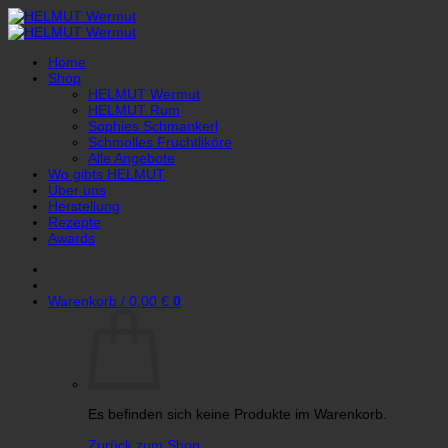
Zum
Inhalt
springen
Home
Shop
HELMUT Wermut
HELMUT Rum
Sophies Schmankerl
Schmolles Fruchtliköre
Alle Angebote
Wo gibts HELMUT
Über uns
Herstellung
Rezepte
Awards
Warenkorb /
0,00
€
0
Es befinden sich keine Produkte im Warenkorb.
Zurück zum Shop