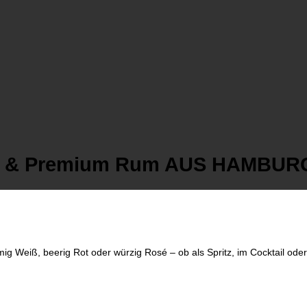
F & Premium Rum AUS HAMBUR
umig Weiß, beerig Rot oder würzig Rosé – ob als Spritz, im Cocktail o