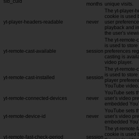
sib_cuid
months
unique visits.
The yt-player-
cookie is used 
yt-player-headers-readable
never
user preference
playback and in
the user's view
The yt-remote-c
is used to store
yt-remote-cast-available
session
preferences re
casting is avai
video player.
The yt-remote-c
is used to store
yt-remote-cast-installed
session
player prefere
YouTube video.
YouTube sets th
yt-remote-connected-devices
never
user's video pr
embedded YouT
YouTube sets th
yt-remote-device-id
never
user's video pr
embedded YouT
The yt-remote-f
cookie is used 
yt-remote-fast-check-period
session