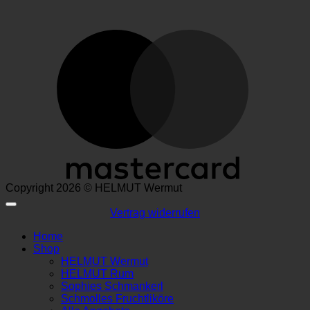
M
Copyright 2026 © HELMUT Wermut
Vertrag widerrufen
Home
Shop
HELMUT Wermut
HELMUT Rum
Sophies Schmankerl
Schmolles Fruchtliköre