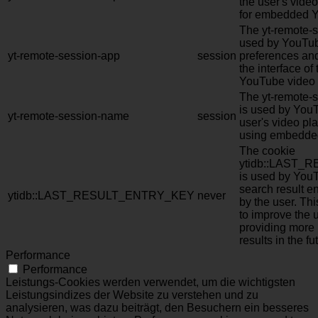
the user's vide
for embedded Y
The yt-remote-s
used by YouTub
yt-remote-session-app
session
preferences and
the interface o
YouTube video 
The yt-remote-
is used by YouT
yt-remote-session-name
session
user's video pl
using embedde
The cookie
ytidb::LAST
is used by YouT
search result en
ytidb::LAST_RESULT_ENTRY_KEY
never
by the user. Thi
to improve the 
providing more 
results in the fu
Performance
Performance
Leistungs-Cookies werden verwendet, um die wichtigsten
Leistungsindizes der Website zu verstehen und zu
analysieren, was dazu beiträgt, den Besuchern ein besseres