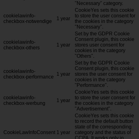
"Necessary" category.
CookieYes sets this cookie
cookielawinfo-
to store the user consent for
1 year
checkbox-notwendige
the cookies in the category
"Necessary".
Set by the GDPR Cookie
Consent plugin, this cookie
cookielawinfo-
1 year
stores user consent for
checkbox-others
cookies in the category
"Others".
Set by the GDPR Cookie
Consent plugin, this cookie
cookielawinfo-
1 year
stores the user consent for
checkbox-performance
cookies in the category
"Performance".
CookieYes sets this cookie
cookielawinfo-
to store the user consent for
1 year
checkbox-werbung
the cookies in the category
"Advertisement".
CookieYes sets this cookie
to record the default button
state of the corresponding
CookieLawInfoConsent
1 year
category and the status of
CCPA. It works only in