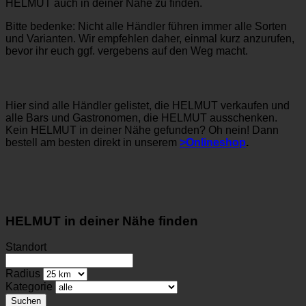
HELMUT auch in deiner Nähe zu finden.
Bitte bedenke: Nicht alle Händler führen immer alle Sorten
und Varianten. Wir empfehlen daher, einmal kurz anzurufen,
bevor ihr euch ggf. vergebens auf den Weg macht.
Hier sind alle Händler gelistet, die HELMUT verkaufen und
alle Bars und Gastronomen, die HELMUT ausschenken.
Kein HELMUT in deiner Nähe gefunden? Oh nein! Dann
bestell am besten direkt in unserem
>Onlineshop
.
HELMUT in deiner Nähe finden
Standort
Radius
Kategorie