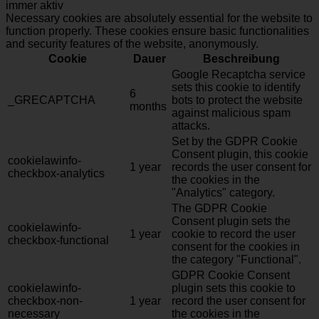
immer aktiv
Necessary cookies are absolutely essential for the website to
function properly. These cookies ensure basic functionalities
and security features of the website, anonymously.
Cookie
Dauer
Beschreibung
Google Recaptcha service
sets this cookie to identify
6
_GRECAPTCHA
bots to protect the website
months
against malicious spam
attacks.
Set by the GDPR Cookie
Consent plugin, this cookie
cookielawinfo-
1 year
records the user consent for
checkbox-analytics
the cookies in the
"Analytics" category.
The GDPR Cookie
Consent plugin sets the
cookielawinfo-
1 year
cookie to record the user
checkbox-functional
consent for the cookies in
the category "Functional".
GDPR Cookie Consent
cookielawinfo-
plugin sets this cookie to
checkbox-non-
1 year
record the user consent for
necessary
the cookies in the