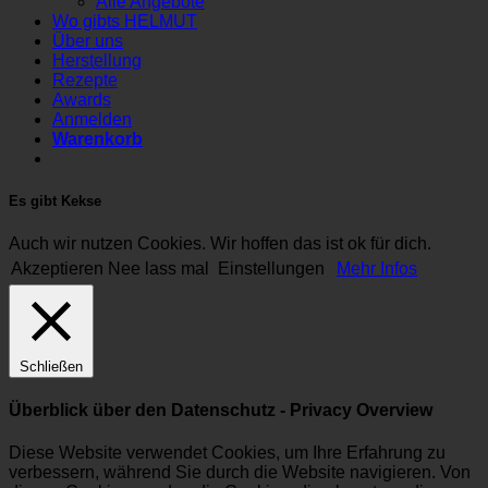
Alle Angebote
Wo gibts HELMUT
Über uns
Herstellung
Rezepte
Awards
Anmelden
Warenkorb
Es gibt Kekse
Auch wir nutzen Cookies. Wir hoffen das ist ok für dich.
Akzeptieren
Nee lass mal
Einstellungen
Mehr Infos
Schließen
Überblick über den Datenschutz - Privacy Overview
Diese Website verwendet Cookies, um Ihre Erfahrung zu
verbessern, während Sie durch die Website navigieren. Von