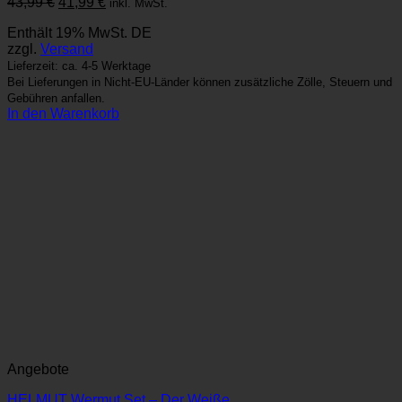
Ursprünglicher
Aktueller
43,99
€
41,99
€
inkl. MwSt.
Preis
Preis
Enthält 19% MwSt. DE
war:
ist:
zzgl.
Versand
43,99 €
41,99 €.
Lieferzeit: ca. 4-5 Werktage
Bei Lieferungen in Nicht-EU-Länder können zusätzliche Zölle, Steuern und
Gebühren anfallen.
In den Warenkorb
Angebote
HELMUT Wermut Set – Der Weiße