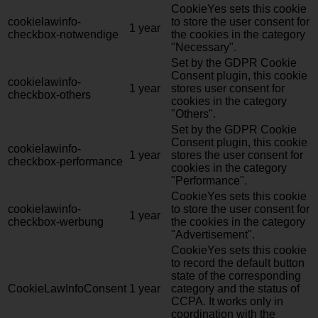
CookieYes sets this cookie
cookielawinfo-
to store the user consent for
1 year
checkbox-notwendige
the cookies in the category
"Necessary".
Set by the GDPR Cookie
Consent plugin, this cookie
cookielawinfo-
1 year
stores user consent for
checkbox-others
cookies in the category
"Others".
Set by the GDPR Cookie
Consent plugin, this cookie
cookielawinfo-
1 year
stores the user consent for
checkbox-performance
cookies in the category
"Performance".
CookieYes sets this cookie
cookielawinfo-
to store the user consent for
1 year
checkbox-werbung
the cookies in the category
"Advertisement".
CookieYes sets this cookie
to record the default button
state of the corresponding
CookieLawInfoConsent
1 year
category and the status of
CCPA. It works only in
coordination with the