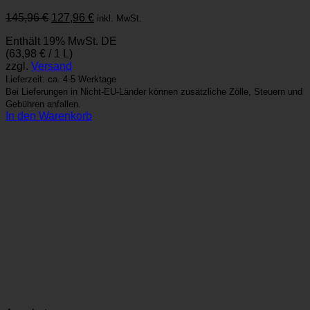
Ursprünglicher
Aktueller
145,96
€
127,96
€
inkl. MwSt.
Preis
Preis
Enthält 19% MwSt. DE
war:
ist:
(
63,98
€
/ 1 L)
145,96 €
127,96 €.
zzgl.
Versand
Lieferzeit: ca. 4-5 Werktage
Bei Lieferungen in Nicht-EU-Länder können zusätzliche Zölle, Steuern und
Gebühren anfallen.
In den Warenkorb