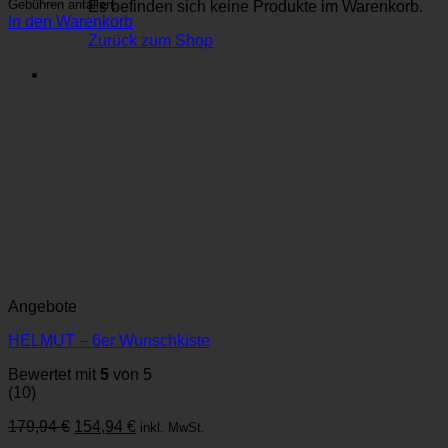
Gebühren anfallen.
Es befinden sich keine Produkte im Warenkorb.
In den Warenkorb
Zurück zum Shop
Angebote
HELMUT – 6er Wunschkiste
Bewertet mit
5
von 5
(10)
Ursprünglicher
Aktueller
179,94
€
154,94
€
inkl. MwSt.
Preis
Preis