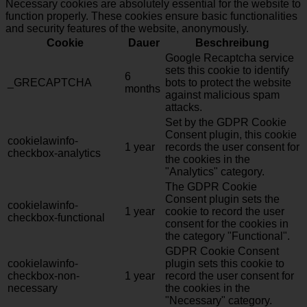
Necessary cookies are absolutely essential for the website to
function properly. These cookies ensure basic functionalities
and security features of the website, anonymously.
Cookie
Dauer
Beschreibung
Google Recaptcha service
sets this cookie to identify
6
_GRECAPTCHA
bots to protect the website
months
against malicious spam
attacks.
Set by the GDPR Cookie
Consent plugin, this cookie
cookielawinfo-
1 year
records the user consent for
checkbox-analytics
the cookies in the
"Analytics" category.
The GDPR Cookie
Consent plugin sets the
cookielawinfo-
1 year
cookie to record the user
checkbox-functional
consent for the cookies in
the category "Functional".
GDPR Cookie Consent
cookielawinfo-
plugin sets this cookie to
checkbox-non-
1 year
record the user consent for
necessary
the cookies in the
"Necessary" category.