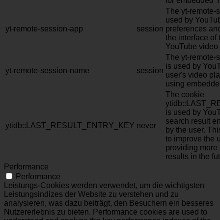
for embedded Y
The yt-remote-s
used by YouTub
yt-remote-session-app
session
preferences and
the interface o
YouTube video 
The yt-remote-
is used by YouT
yt-remote-session-name
session
user's video pl
using embedde
The cookie
ytidb::LAST
is used by YouT
search result en
ytidb::LAST_RESULT_ENTRY_KEY
never
by the user. Thi
to improve the 
providing more 
results in the fu
Performance
Performance
Leistungs-Cookies werden verwendet, um die wichtigsten
Leistungsindizes der Website zu verstehen und zu
analysieren, was dazu beiträgt, den Besuchern ein besseres
Nutzererlebnis zu bieten. Performance cookies are used to