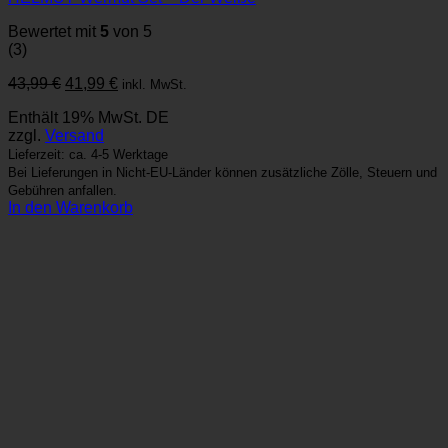
Bewertet mit
5
von 5
(3)
Ursprünglicher
Aktueller
43,99
€
41,99
€
inkl. MwSt.
Preis
Preis
Enthält 19% MwSt. DE
war:
ist:
zzgl.
Versand
43,99 €
41,99 €.
Lieferzeit: ca. 4-5 Werktage
Bei Lieferungen in Nicht-EU-Länder können zusätzliche Zölle, Steuern und
Gebühren anfallen.
In den Warenkorb