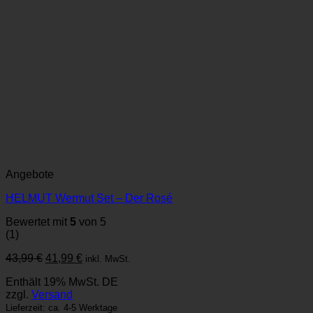
Angebote
HELMUT Wermut Set – Der Rosé
Bewertet mit
5
von 5
(1)
Ursprünglicher
Aktueller
43,99
€
41,99
€
inkl. MwSt.
Preis
Preis
Enthält 19% MwSt. DE
war:
ist:
zzgl.
Versand
43,99 €
41,99 €.
Lieferzeit: ca. 4-5 Werktage