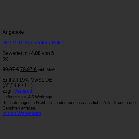
Angebote
HELMUT Kennenlern-Paket
Bewertet mit
4.88
von 5
(8)
Ursprünglicher
Aktueller
89,97
€
79,97
€
inkl. MwSt.
Preis
Preis
Enthält 19% MwSt. DE
war:
ist:
(
35,54
€
/ 1 L)
89,97 €
79,97 €.
zzgl.
Versand
Lieferzeit: ca. 4-5 Werktage
Bei Lieferungen in Nicht-EU-Länder können zusätzliche Zölle, Steuern und
Gebühren anfallen.
In den Warenkorb