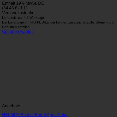
Enthält 19% MwSt. DE
war:
ist:
(
34,43
€
/ 1 L)
179,94 €
154,94 €.
Versandkostenfrei
Lieferzeit: ca. 4-5 Werktage
Bei Lieferungen in Nicht-EU-Länder können zusätzliche Zölle, Steuern und
Gebühren anfallen.
Optionen wählen
Angebote
HELMUT Best-of Barrel Aged Paket