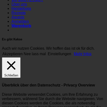
Über uns
Herstellung
Rezepte
Awards
Anmelden
Warenkorb
Es gibt Kekse
Auch wir nutzen Cookies. Wir hoffen das ist ok für dich.
Akzeptieren
Nee lass mal
Einstellungen
Mehr Infos
Schließen
Überblick über den Datenschutz - Privacy Overview
Diese Website verwendet Cookies, um Ihre Erfahrung zu
verbessern, während Sie durch die Website navigieren. Von
diesen Cookies werden die Cookies, die als notwendig