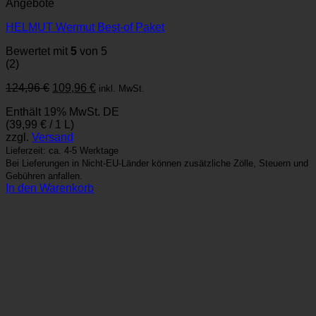
Angebote
HELMUT Wermut Best-of Paket
Bewertet mit
5
von 5
(2)
Ursprünglicher
Aktueller
124,96
€
109,96
€
inkl. MwSt.
Preis
Preis
Enthält 19% MwSt. DE
war:
ist:
(
39,99
€
/ 1 L)
124,96 €
109,96 €.
zzgl.
Versand
Lieferzeit: ca. 4-5 Werktage
Bei Lieferungen in Nicht-EU-Länder können zusätzliche Zölle, Steuern und
Gebühren anfallen.
In den Warenkorb