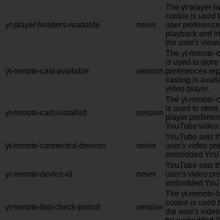
The yt-player-
cookie is used 
yt-player-headers-readable
never
user preference
playback and in
the user's view
The yt-remote-c
is used to store
yt-remote-cast-available
session
preferences re
casting is avai
video player.
The yt-remote-c
is used to store
yt-remote-cast-installed
session
player prefere
YouTube video.
YouTube sets th
yt-remote-connected-devices
never
user's video pr
embedded YouT
YouTube sets th
yt-remote-device-id
never
user's video pr
embedded YouT
The yt-remote-f
cookie is used 
yt-remote-fast-check-period
session
the user's vide