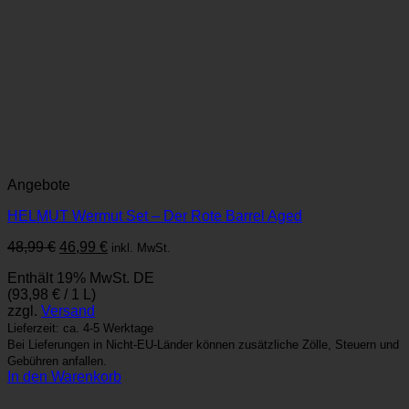
Angebote
HELMUT Wermut Set – Der Rote Barrel Aged
Ursprünglicher
Aktueller
48,99
€
46,99
€
inkl. MwSt.
Preis
Preis
Enthält 19% MwSt. DE
war:
ist:
(
93,98
€
/ 1 L)
48,99 €
46,99 €.
zzgl.
Versand
Lieferzeit: ca. 4-5 Werktage
Bei Lieferungen in Nicht-EU-Länder können zusätzliche Zölle, Steuern und
Gebühren anfallen.
In den Warenkorb