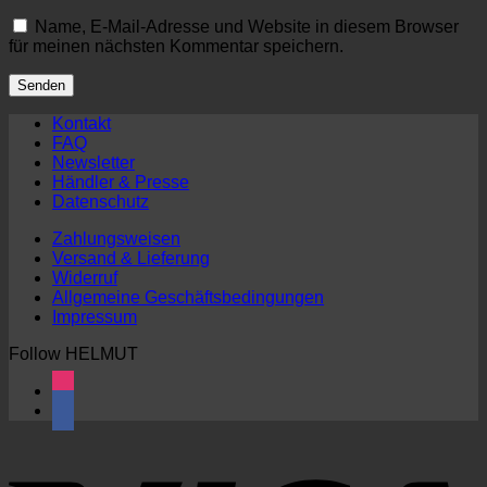
Name, E-Mail-Adresse und Website in diesem Browser
für meinen nächsten Kommentar speichern.
Kontakt
FAQ
Newsletter
Händler & Presse
Datenschutz
Zahlungsweisen
Versand & Lieferung
Widerruf
Allgemeine Geschäftsbedingungen
Impressum
Follow HELMUT
instagram
facebook2
V