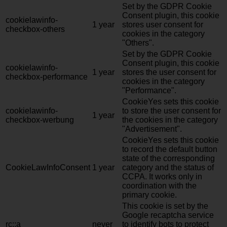
Set by the GDPR Cookie
Consent plugin, this cookie
cookielawinfo-
1 year
stores user consent for
checkbox-others
cookies in the category
"Others".
Set by the GDPR Cookie
Consent plugin, this cookie
cookielawinfo-
1 year
stores the user consent for
checkbox-performance
cookies in the category
"Performance".
CookieYes sets this cookie
cookielawinfo-
to store the user consent for
1 year
checkbox-werbung
the cookies in the category
"Advertisement".
CookieYes sets this cookie
to record the default button
state of the corresponding
CookieLawInfoConsent
1 year
category and the status of
CCPA. It works only in
coordination with the
primary cookie.
This cookie is set by the
Google recaptcha service
rc::a
never
to identify bots to protect