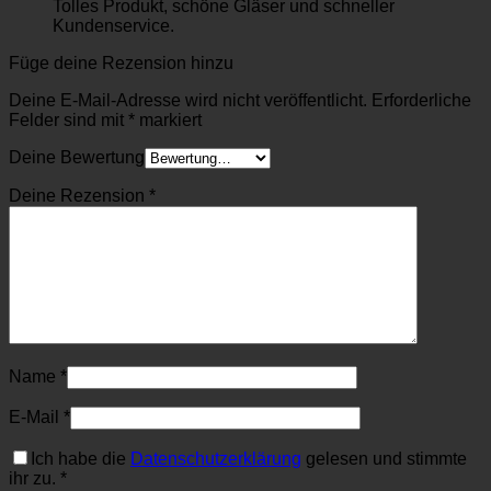
Tolles Produkt, schöne Gläser und schneller
Kundenservice.
Füge deine Rezension hinzu
Deine E-Mail-Adresse wird nicht veröffentlicht.
Erforderliche
Felder sind mit
*
markiert
Deine Bewertung
Deine Rezension
*
Name
*
E-Mail
*
Ich habe die
Datenschutzerklärung
gelesen und stimmte
ihr zu.
*