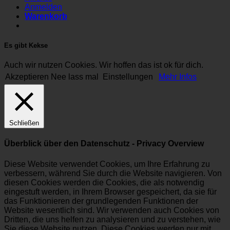
Anmelden
Warenkorb
Es gibt Kekse
Auch wir nutzen Cookies. Wir hoffen das ist ok für dich.
Akzeptieren
Nee lass mal
Einstellungen
Mehr Infos
Schließen
Überblick über den Datenschutz - Privacy Overview
Diese Website verwendet Cookies, um Ihre Erfahrung zu
verbessern, während Sie durch die Website navigieren. Von
diesen Cookies werden die Cookies, die als notwendig
eingestuft werden, in Ihrem Browser gespeichert, da sie für
das Funktionieren der grundlegenden Funktionen der
Website wesentlich sind. Wir verwenden auch Cookies von
Dritten, die uns helfen zu analysieren und zu verstehen, wie
Sie diese Website nutzen. Diese Cookies werden nur mit