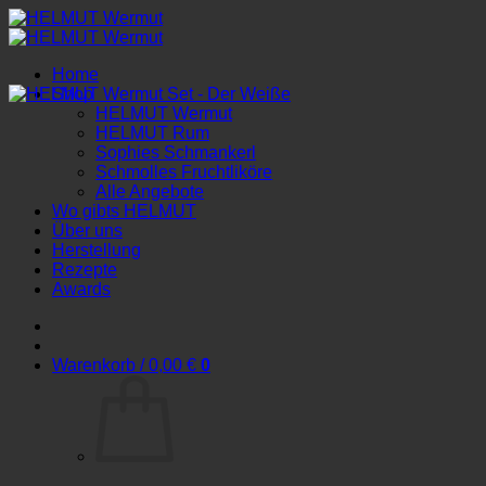
Zum
Inhalt
springen
Home
Shop
HELMUT Wermut
HELMUT Rum
Sophies Schmankerl
Schmolles Fruchtliköre
Alle Angebote
Wo gibts HELMUT
Über uns
Herstellung
Rezepte
Awards
Warenkorb /
0,00
€
0