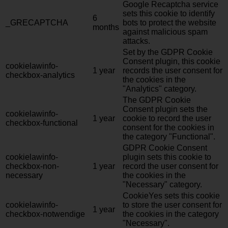
Google Recaptcha service
sets this cookie to identify
6
_GRECAPTCHA
bots to protect the website
months
against malicious spam
attacks.
Set by the GDPR Cookie
Consent plugin, this cookie
cookielawinfo-
1 year
records the user consent for
checkbox-analytics
the cookies in the
"Analytics" category.
The GDPR Cookie
Consent plugin sets the
cookielawinfo-
1 year
cookie to record the user
checkbox-functional
consent for the cookies in
the category "Functional".
GDPR Cookie Consent
cookielawinfo-
plugin sets this cookie to
checkbox-non-
1 year
record the user consent for
necessary
the cookies in the
"Necessary" category.
CookieYes sets this cookie
cookielawinfo-
to store the user consent for
1 year
checkbox-notwendige
the cookies in the category
"Necessary".