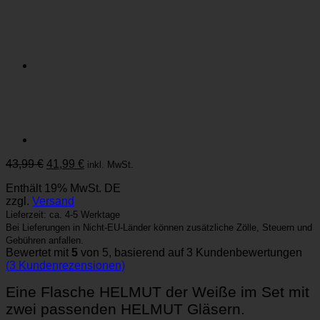
Ursprünglicher
Aktueller
43,99
€
41,99
€
inkl. MwSt.
Preis
Preis
Enthält 19% MwSt. DE
war:
ist:
zzgl.
Versand
43,99 €
41,99 €.
Lieferzeit: ca. 4-5 Werktage
Bei Lieferungen in Nicht-EU-Länder können zusätzliche Zölle, Steuern und
Gebühren anfallen.
Bewertet mit
5
von 5, basierend auf
3
Kundenbewertungen
(
3
Kundenrezensionen)
Eine Flasche HELMUT der Weiße im Set mit
zwei passenden HELMUT Gläsern.