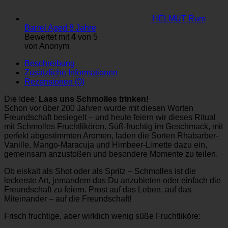
HELMUT Rum
Barrel Aged 8 Jahre
Bewertet mit
4
von 5
von Anonym
Beschreibung
Zusätzliche Informationen
Rezensionen (0)
Die Idee:
Lass uns Schmolles trinken!
Schon vor über 200 Jahren wurde mit diesen Worten
Freundschaft besiegelt – und heute feiern wir dieses Ritual
mit Schmolles Fruchtlikören. Süß-fruchtig im Geschmack, mit
perfekt abgestimmten Aromen, laden die Sorten Rhabarber-
Vanille, Mango-Maracuja und Himbeer-Limette dazu ein,
gemeinsam anzustoßen und besondere Momente zu teilen.
Ob eiskalt als Shot oder als Spritz – Schmolles ist die
leckerste Art, jemandem das Du anzubieten oder einfach die
Freundschaft zu feiern. Prost auf das Leben, auf das
Miteinander – auf die Freundschaft!
Frisch fruchtige, aber wirklich wenig süße Fruchtliköre: