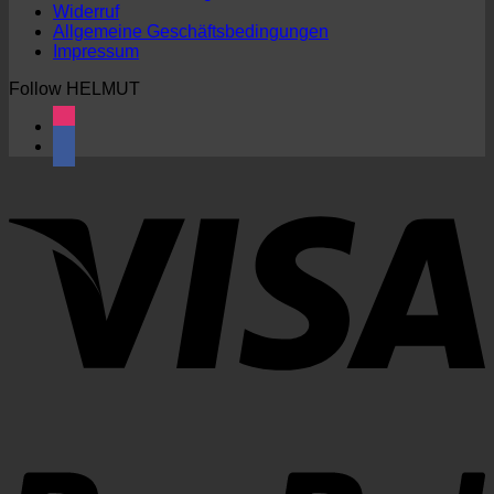
Widerruf
Allgemeine Geschäftsbedingungen
Impressum
Follow HELMUT
instagram
facebook2
V
P