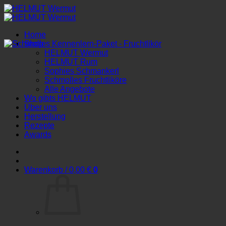
Zum
Inhalt
springen
Home
Shop
HELMUT Wermut
HELMUT Rum
Sophies Schmankerl
Schmolles Fruchtliköre
Alle Angebote
Wo gibts HELMUT
Über uns
Herstellung
Rezepte
Awards
Warenkorb /
0,00
€
0