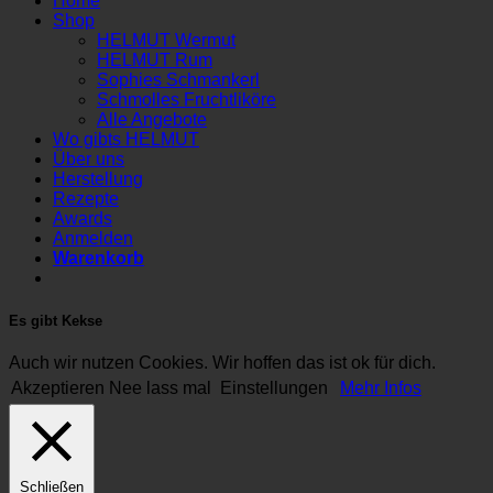
Home
Shop
HELMUT Wermut
HELMUT Rum
Sophies Schmankerl
Schmolles Fruchtliköre
Alle Angebote
Wo gibts HELMUT
Über uns
Herstellung
Rezepte
Awards
Anmelden
Warenkorb
Es gibt Kekse
Auch wir nutzen Cookies. Wir hoffen das ist ok für dich.
Akzeptieren
Nee lass mal
Einstellungen
Mehr Infos
Schließen