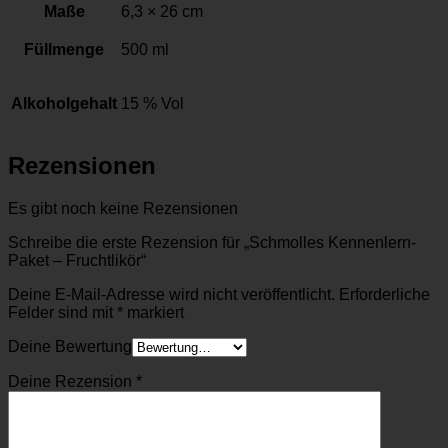
Maße
6,3 × 26 cm
Füllmenge
500 ml
Alkoholgehalt
15 % Vol
Rezensionen
Es gibt noch keine Rezensionen
Schreibe die erste Rezension für „Schmolles Kennenlern-
Paket – Fruchtlikör“
Deine E-Mail-Adresse wird nicht veröffentlicht.
Erforderliche
Felder sind mit
*
markiert
Deine Bewertung
Deine Rezension
*