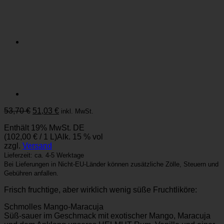
Ursprünglicher
Aktueller
53,70
€
51,03
€
inkl. MwSt.
Preis
Preis
Enthält 19% MwSt. DE
war:
ist:
(
102,00
€
/ 1 L)
Alk. 15 % vol
53,70 €
51,03 €.
zzgl.
Versand
Lieferzeit: ca. 4-5 Werktage
Bei Lieferungen in Nicht-EU-Länder können zusätzliche Zölle, Steuern und
Gebühren anfallen.
Frisch fruchtige, aber wirklich wenig süße Fruchtliköre:
Schmolles Mango-Maracuja
Süß-sauer im Geschmack mit exotischer Mango, Maracuja