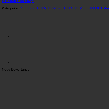
> zurück zum Shop
Rum
Liqueur
Kategorien:
Angebote
,
HELMUT Gläser
,
HELMUT Rum
,
HELMUT Rum
8
Jahre
Menge
Neue Bewertungen