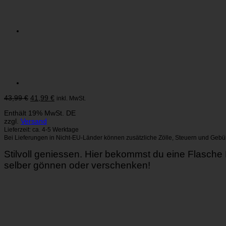
Ursprünglicher
Aktueller
43,99
€
41,99
€
inkl. MwSt.
Preis
Preis
Enthält 19% MwSt. DE
war:
ist:
zzgl.
Versand
43,99 €
41,99 €.
Lieferzeit: ca. 4-5 Werktage
Bei Lieferungen in Nicht-EU-Länder können zusätzliche Zölle, Steuern und Gebü
Stilvoll geniessen. Hier bekommst du eine Flasc
selber gönnen oder verschenken!