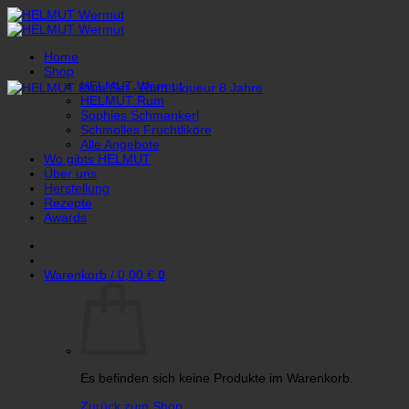
Zum
Inhalt
springen
Home
Shop
HELMUT Wermut
HELMUT Rum
Sophies Schmankerl
Schmolles Fruchtliköre
Alle Angebote
Wo gibts HELMUT
Über uns
Herstellung
Rezepte
Awards
Warenkorb /
0,00
€
0
Es befinden sich keine Produkte im Warenkorb.
Zurück zum Shop