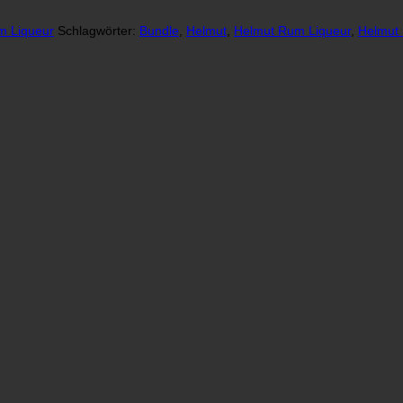
 Liqueur
Schlagwörter:
Bundle
,
Helmut
,
Helmut Rum Liqueur
,
Helmut