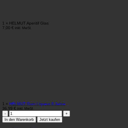
1 × HELMUT Aperitif Glas
7,00
€
inkl. MwSt.
1 ×
HELMUT Rum Liqueur 8 Jahre
36,99
€
inkl. MwSt.
HELMUT
Rum
In den Warenkorb
Jetzt kaufen
Set
-